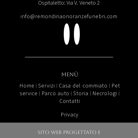
Ospitaletto: Via V. Veneto 2
info@remondinaonoranzefunebri.com
menù
Home
Servizi
Casa del commiato
Pet
|
|
|
service
Parco auto
Storia
Necrologi
|
|
|
|
Contatti
Privacy
Sito web progettato e