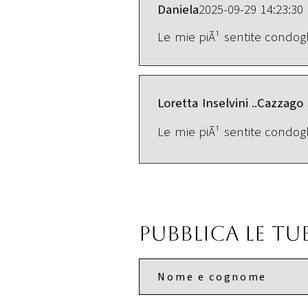
Daniela
2025-09-29 14:23:30
Le mie piÃ¹ sentite condogl
Loretta Inselvini ..Cazzag
Le mie piÃ¹ sentite condoglia
Pubblica le t