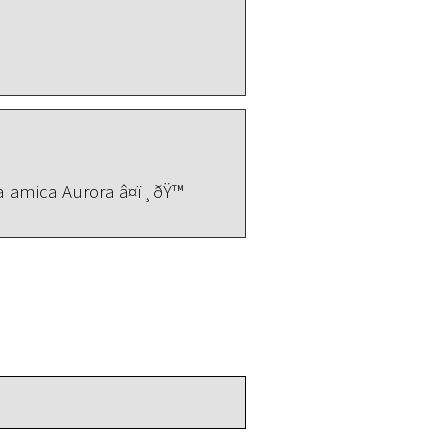
ra amica Aurora â¤ï¸ðŸ™