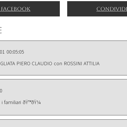
 facebook
Condividi
e
01 00:05:05
OGLIATA PIERO CLAUDIO con ROSSINI ATTILIA
20
i familiari ðŸ™ðŸ¼