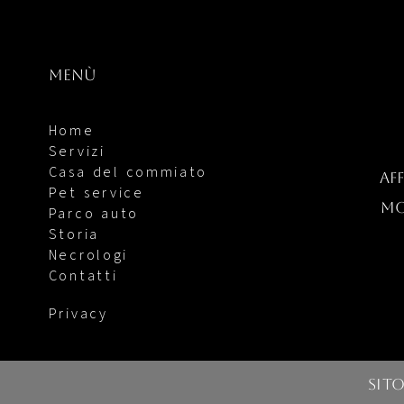
menù
Home
Servizi
Casa del commiato
af
Pet service
mo
Parco auto
Storia
Necrologi
Contatti
Privacy
Sit