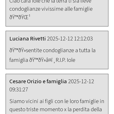
Ciao cara Iole che la terra ti sia lieve
condoglianze vivissime alle famiglie
ðŸ™ðŸŒ¹
Luciana Rivetti
2025-12-12 12:12:03
ðŸ™ðŸ»sentite condoglianze a tutta la
famiglia ðŸ™ðŸ»â¤ï¸R.I.P. Iole
Cesare Orizio e famiglia
2025-12-12
09:31:27
Siamo vicini ai figli con le loro famiglie in
questo triste momento x la perdita della