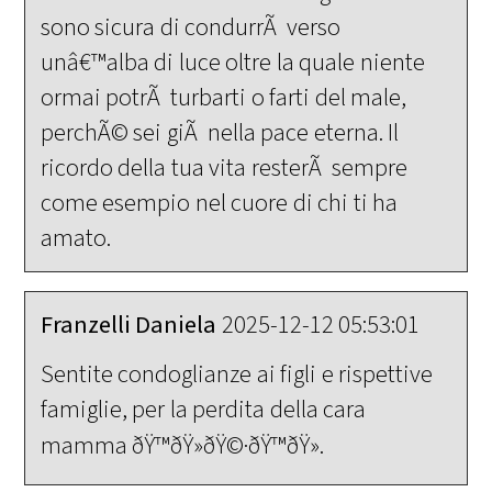
sono sicura di condurrÃ verso
unâ€™alba di luce oltre la quale niente
ormai potrÃ turbarti o farti del male,
perchÃ© sei giÃ nella pace eterna. Il
ricordo della tua vita resterÃ sempre
come esempio nel cuore di chi ti ha
amato.
Franzelli Daniela
2025-12-12 05:53:01
Sentite condoglianze ai figli e rispettive
famiglie, per la perdita della cara
mamma ðŸ™ðŸ»ðŸ©·ðŸ™ðŸ».