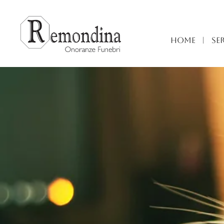
HOME
|
SER